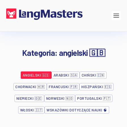
Kategoria:
angielski 🇬🇧
ANGIELSKI 🇬🇧
ARABSKI 🇸🇦
CHIŃSKI 🇨🇳
CHORWACKI 🇭🇷
FRANCUSKI 🇫🇷
HISZPAŃSKI 🇪🇸
NIEMIECKI 🇩🇪
NORWESKI 🇳🇴
PORTUGALSKI 🇵🇹
WŁOSKI 🇮🇹
WSKAZÓWKI DOTYCZĄCE NAUKI 🧠