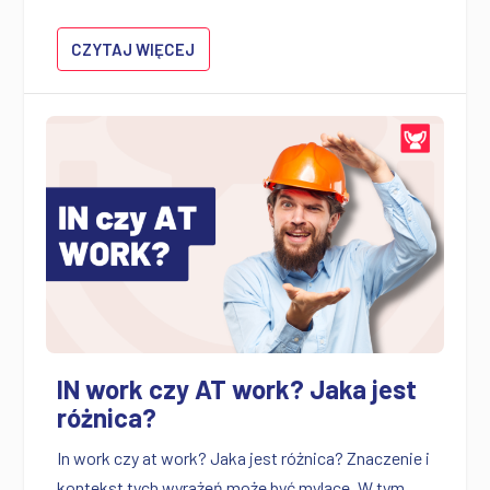
CZYTAJ WIĘCEJ
IN work czy AT work? Jaka jest
różnica?
In work czy at work? Jaka jest różnica? Znaczenie i
kontekst tych wyrażeń może być mylące. W tym...